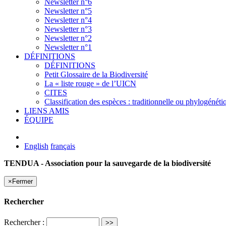
Newsletter n°6
Newsletter n°5
Newsletter n°4
Newsletter n°3
Newsletter n°2
Newsletter n°1
DÉFINITIONS
DÉFINITIONS
Petit Glossaire de la Biodiversité
La « liste rouge » de l’UICN
CITES
Classification des espèces : traditionnelle ou phylogénéti
LIENS AMIS
ÉQUIPE
English
français
TENDUA - Association pour la sauvegarde de la biodiversité
×
Fermer
Rechercher
Rechercher :