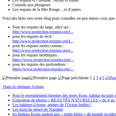
Les requins et l’homme : mythe et réalité
Conseils aux plongeurs
Les requins de la Mer Rouge…et d’autres
Voici des liens vers notre blog pour connaître un peu mieux ceux que
Pour les requins du large, allez sur :
http://www.protection-requins.org/f...
pour les requins de récif :
http://www.protection-requins.org/f...
pour les requins moins connus :
http://www.protection-requins.org/r...
pour les requins benthiques :
https://www.protection-requins.org/...
pour les requins des profondeurs :
https://www.protection-requins.org/...
1
2
3
4
5
Dans la rubrique Actions
Pour le repeuplement forestier des terres Kogi, habitat du tapir
Exposition de photos « BEAUTÉS NATURELLES » du 4 au 
Les baleines à bosse, artistes de l’Océan Indien !
Les lions du désert de Namibie
les Indiens Kogis parlent aux « petits frères » du monde occiden