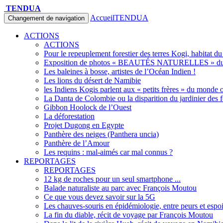
TENDUA
Accueil
TENDUA
Changement de navigation
ACTIONS
ACTIONS
Pour le repeuplement forestier des terres Kogi, habitat d
Exposition de photos « BEAUTÉS NATURELLES » du 
Les baleines à bosse, artistes de l’Océan Indien !
Les lions du désert de Namibie
les Indiens Kogis parlent aux « petits frères » du monde o
La Danta de Colombie ou la disparition du jardinier des f
Gibbon Hoolock de l’Ouest
La déforestation
Projet Dugong en Egypte
Panthère des neiges (Panthera uncia)
Panthère de l’Amour
Les requins : mal-aimés car mal connus ?
REPORTAGES
REPORTAGES
12 kg de roches pour un seul smartphone ...
Balade naturaliste au parc avec François Moutou
Ce que vous devez savoir sur la 5G
Les chauves-souris en épidémiologie, entre peurs et espo
La fin du diable, récit de voyage par François Moutou