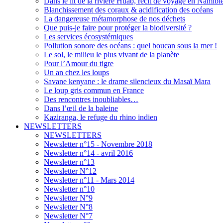
Dans le lit de la rivière Huab, récit de voyage en Namibi
Blanchissement des coraux & acidification des océans
La dangereuse métamorphose de nos déchets
Que puis-je faire pour protéger la biodiversité ?
Les services écosystémiques
Pollution sonore des océans : quel boucan sous la mer !
Le sol, le milieu le plus vivant de la planète
Pour l’Amour du tigre
Un an chez les loups
Savane kenyane : le drame silencieux du Masaï Mara
Le loup gris commun en France
Des rencontres inoubliables…
Dans l’œil de la baleine
Kaziranga, le refuge du rhino indien
NEWSLETTERS
NEWSLETTERS
Newsletter n°15 - Novembre 2018
Newsletter n°14 - avril 2016
Newsletter n°13
Newsletter N°12
Newsletter n°11 - Mars 2014
Newsletter n°10
Newsletter N°9
Newsletter N°8
Newsletter N°7