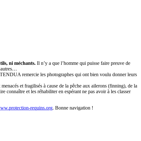
tils, ni méchants.
Il n’y a que l’homme qui puisse faire preuve de
s autres…
re, TENDUA remercie les photographes qui ont bien voulu donner leurs
 menacés et fragilisés à cause de la pêche aux ailerons (finning), de la
e connaître et les réhabiliter en espérant ne pas avoir à les classer
www.protection-requins.org
. Bonne navigation !