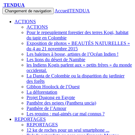
TENDUA
Accueil
TENDUA
Changement de navigation
ACTIONS
ACTIONS
Pour le repeuplement forestier des terres Kogi, habitat
du tapir en Colombie
Exposition de photos « BEAUTÉS NATURELLES »
du 4 au 21 novembre 2015
Les baleines à bosse, artistes de l’Océan Indien !
Les lions du désert de Namibie
les Indiens Kogis parlent aux « petits frères » du monde
occidental.
La Danta de Colombie ou la disparition du jardinier
des forêts
Gibbon Hoolock de l’Ouest
La déforestation
Projet Dugong en Egypte
Panthère des neiges (Panthera uncia)
Panthère de l’Amour
Les requins : mal-aimés car mal connus ?
REPORTAGES
REPORTAGES
12 kg de roches pour un seul smartphone ...