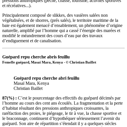
pressions anthropiques (pêche, chasse, tourisme, activités sportives
et récréatives...).
Principalement composé de slikkes, des vasières salées non
végétalisées, et de shorres, (prés salés), le territoire maritime de la
baie est également menacé d’ensablement, un phénomène d’origine
naturelle, amplifié par l’homme qui a cassé l’énergie des marées et
modifié le méandrement des cours d’eau par des travaux
d’endiguement et de canalisation.
Guépard repu cherche abris feuillu
Femelle guépard, Masai Mara, Kenya - © Christian Baillet
Guépard repu cherche abri feuillu
Masaï Mara, Kenya
Christian Baillet
87(%) :
C’est le pourcentage des effectifs du guépard décimés par
l’homme au cours des cent ans écoulés. La fragmentation et la perte
d’habitat résultant des pressions anthropiques croissantes, la
raréfaction des proies, le piégeage, le tir à vue, la chasse sportive et
le braconnage, continuent d’hypothéquer sérieusement l’avenir du
guépard. Son aire de répartition s’étendait il y a quelques siècles