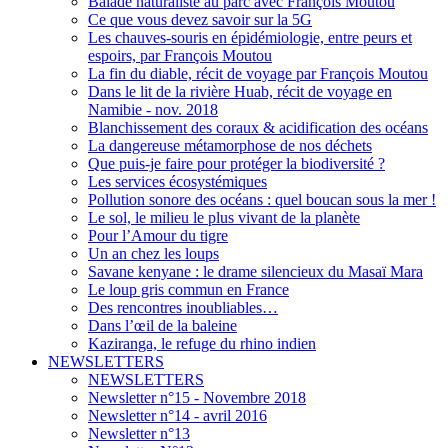
Balade naturaliste au parc avec François Moutou
Ce que vous devez savoir sur la 5G
Les chauves-souris en épidémiologie, entre peurs et
espoirs, par François Moutou
La fin du diable, récit de voyage par François Moutou
Dans le lit de la rivière Huab, récit de voyage en
Namibie - nov. 2018
Blanchissement des coraux & acidification des océans
La dangereuse métamorphose de nos déchets
Que puis-je faire pour protéger la biodiversité ?
Les services écosystémiques
Pollution sonore des océans : quel boucan sous la mer !
Le sol, le milieu le plus vivant de la planète
Pour l’Amour du tigre
Un an chez les loups
Savane kenyane : le drame silencieux du Masaï Mara
Le loup gris commun en France
Des rencontres inoubliables…
Dans l’œil de la baleine
Kaziranga, le refuge du rhino indien
NEWSLETTERS
NEWSLETTERS
Newsletter n°15 - Novembre 2018
Newsletter n°14 - avril 2016
Newsletter n°13