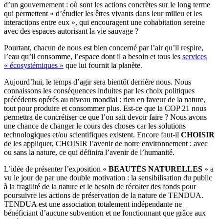
d’un gouvernement : où sont les actions concrètes sur le long terme
qui permettent « d’étudier les êtres vivants dans leur milieu et les
interactions entre eux », qui encouragent une cohabitation sereine
avec des espaces autorisant la vie sauvage ?
Pourtant, chacun de nous est bien concerné par l’air qu’il respire,
l’eau qu’il consomme, l’espace dont il a besoin et tous les
services
« écosystémiques »
que lui fournit la planète.
Aujourd’hui, le temps d’agir sera bientôt derrière nous. Nous
connaissons les conséquences induites par les choix politiques
précédents opérés au niveau mondial : rien en faveur de la nature,
tout pour produire et consommer plus. Est-ce que la COP 21 nous
permettra de concrétiser ce que l’on sait devoir faire ? Nous avons
une chance de changer le cours des choses car les solutions
technologiques et/ou scientifiques existent. Encore faut-il
CHOISIR
de les appliquer, CHOISIR l’avenir de notre environnement : avec
ou sans la nature, ce qui définira l’avenir de l’humanité.
L’idée de présenter l’exposition «
BEAUTÉS NATURELLES
» a
vu le jour de par une double motivation : la sensibilisation du public
à la fragilité de la nature et le besoin de récolter des fonds pour
poursuivre les actions de préservation de la nature de TENDUA.
TENDUA est une association totalement indépendante ne
bénéficiant d’aucune subvention et ne fonctionnant que grâce aux