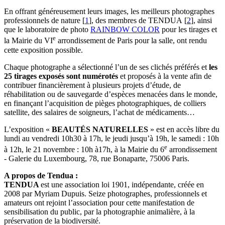
En offrant généreusement leurs images, les meilleurs photographes
professionnels de nature
[
1
]
, des membres de TENDUA
[
2
]
, ainsi
que le laboratoire de photo
RAINBOW COLOR
pour les tirages et
e
la Mairie du VI
arrondissement de Paris pour la salle, ont rendu
cette exposition possible.
Chaque photographe a sélectionné l’un de ses clichés préférés et
les
25 tirages exposés sont numérotés
et proposés à la vente afin de
contribuer financièrement à plusieurs projets d’étude, de
réhabilitation ou de sauvegarde d’espèces menacées dans le monde,
en finançant l’acquisition de pièges photographiques, de colliers
satellite, des salaires de soigneurs, l’achat de médicaments…
L’exposition «
BEAUTÉS NATURELLES
» est en accès libre du
lundi au vendredi 10h30 à 17h, le jeudi jusqu’à 19h, le samedi : 10h
e
à 12h, le 21 novembre : 10h à17h, à la Mairie du 6
arrondissement
- Galerie du Luxembourg, 78, rue Bonaparte, 75006 Paris.
A propos de Tendua :
TENDUA
est une association loi 1901, indépendante, créée en
2008 par Myriam Dupuis. Seize photographes, professionnels et
amateurs ont rejoint l’association pour cette manifestation de
sensibilisation du public, par la photographie animalière, à la
préservation de la biodiversité.