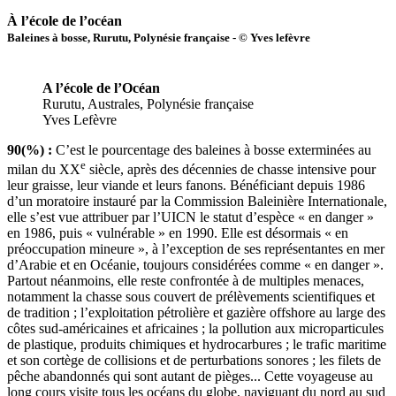
À l’école de l’océan
Baleines à bosse, Rurutu, Polynésie française - © Yves lefèvre
A l’école de l’Océan
Rurutu, Australes, Polynésie française
Yves Lefèvre
90(%) :
C’est le pourcentage des baleines à bosse exterminées au
e
milan du XX
siècle, après des décennies de chasse intensive pour
leur graisse, leur viande et leurs fanons. Bénéficiant depuis 1986
d’un moratoire instauré par la Commission Baleinière Internationale,
elle s’est vue attribuer par l’UICN le statut d’espèce « en danger »
en 1986, puis « vulnérable » en 1990. Elle est désormais « en
préoccupation mineure », à l’exception de ses représentantes en mer
d’Arabie et en Océanie, toujours considérées comme « en danger ».
Partout néanmoins, elle reste confrontée à de multiples menaces,
notamment la chasse sous couvert de prélèvements scientifiques et
de tradition ; l’exploitation pétrolière et gazière offshore au large des
côtes sud-américaines et africaines ; la pollution aux microparticules
de plastique, produits chimiques et hydrocarbures ; le trafic maritime
et son cortège de collisions et de perturbations sonores ; les filets de
pêche abandonnés qui sont autant de pièges... Cette voyageuse au
long cours visite tous les océans du globe, naviguant du nord au sud