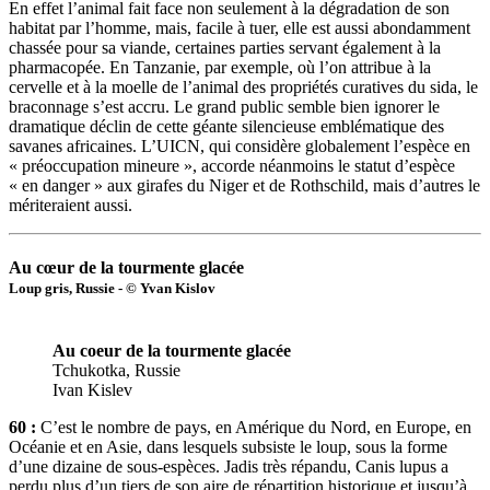
En effet l’animal fait face non seulement à la dégradation de son
habitat par l’homme, mais, facile à tuer, elle est aussi abondamment
chassée pour sa viande, certaines parties servant également à la
pharmacopée. En Tanzanie, par exemple, où l’on attribue à la
cervelle et à la moelle de l’animal des propriétés curatives du sida, le
braconnage s’est accru. Le grand public semble bien ignorer le
dramatique déclin de cette géante silencieuse emblématique des
savanes africaines. L’UICN, qui considère globalement l’espèce en
« préoccupation mineure », accorde néanmoins le statut d’espèce
« en danger » aux girafes du Niger et de Rothschild, mais d’autres le
mériteraient aussi.
Au cœur de la tourmente glacée
Loup gris, Russie - © Yvan Kislov
Au coeur de la tourmente glacée
Tchukotka, Russie
Ivan Kislev
60 :
C’est le nombre de pays, en Amérique du Nord, en Europe, en
Océanie et en Asie, dans lesquels subsiste le loup, sous la forme
d’une dizaine de sous-espèces. Jadis très répandu, Canis lupus a
perdu plus d’un tiers de son aire de répartition historique et jusqu’à