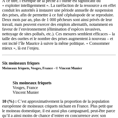
À ce titre, l’exemple de la pêche à l’ourite est significatif du
« exploiter intelligemment ». La raréfaction de la ressource a en effet
conduit les autorités à instaurer une période annuelle de suspension
des prises, afin de permettre à ce futé céphalopode de se reproduire.
Deux mois par an, plus de 1 000 pêcheurs sont ainsi privés de leur
travail, mais peuvent exercer des emplois alternatifs, notamment en
faveur de l’environnement (élimination d’espèces invasives,
nettoyage de sites pollués, etc.). Ces mesures semblent efficaces – la
taille des ourites et le nombre des prises augmentent à nouveau – et
ont incité l’île Maurice à suivre la même politique. « Consommer
mieux », là est l’enjeu.
Six moineaux friques
Moineaux friquets, Vosges, France - © Vincent Munier
Six moineaux friquets
Vosges, France
Vincent Munier
10 (%) :
C’est approximativement la proportion de la population
européenne de moineaux criquets nichant en France. Plus petit que
le moineau domestique, il est aussi plus campagnard, peut-être parce
qu’il a ainsi moins de chance d’entrer en concurrence avec son