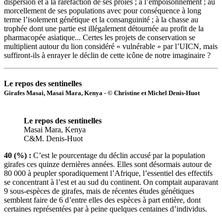
dispersion et à la raréfaction de ses proies ; à l’empoisonnement ; au
morcellement de ses populations avec pour conséquence à long
terme l’isolement génétique et la consanguinité ; à la chasse au
trophée dont une partie est illégalement détournée au profit de la
pharmacopée asiatique... Certes les projets de conservation se
multiplient autour du lion considéré « vulnérable » par l’UICN, mais
suffiront-ils à enrayer le déclin de cette icône de notre imaginaire ?
Le repos des sentinelles
Girafes Masai, Masai Mara, Kenya - © Christine et Michel Denis-Huot
Le repos des sentinelles
Masai Mara, Kenya
C&M. Denis-Huot
40 (%) :
C’est le pourcentage du déclin accusé par la population
girafes ces quinze dernières années. Elles sont désormais autour de
80 000 à peupler sporadiquement l’Afrique, l’essentiel des effectifs
se concentrant à l’est et au sud du continent. On comptait auparavant
9 sous-espèces de girafes, mais de récentes études génétiques
semblent faire de 6 d’entre elles des espèces à part entière, dont
certaines représentées par à peine quelques centaines d’individus.