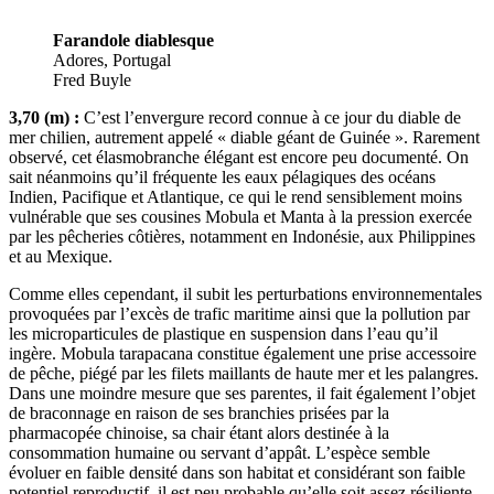
Farandole diablesque
Adores, Portugal
Fred Buyle
3,70 (m) :
C’est l’envergure record connue à ce jour du diable de
mer chilien, autrement appelé « diable géant de Guinée ». Rarement
observé, cet élasmobranche élégant est encore peu documenté. On
sait néanmoins qu’il fréquente les eaux pélagiques des océans
Indien, Pacifique et Atlantique, ce qui le rend sensiblement moins
vulnérable que ses cousines Mobula et Manta à la pression exercée
par les pêcheries côtières, notamment en Indonésie, aux Philippines
et au Mexique.
Comme elles cependant, il subit les perturbations environnementales
provoquées par l’excès de trafic maritime ainsi que la pollution par
les microparticules de plastique en suspension dans l’eau qu’il
ingère. Mobula tarapacana constitue également une prise accessoire
de pêche, piégé par les filets maillants de haute mer et les palangres.
Dans une moindre mesure que ses parentes, il fait également l’objet
de braconnage en raison de ses branchies prisées par la
pharmacopée chinoise, sa chair étant alors destinée à la
consommation humaine ou servant d’appât. L’espèce semble
évoluer en faible densité dans son habitat et considérant son faible
potentiel reproductif, il est peu probable qu’elle soit assez résiliente