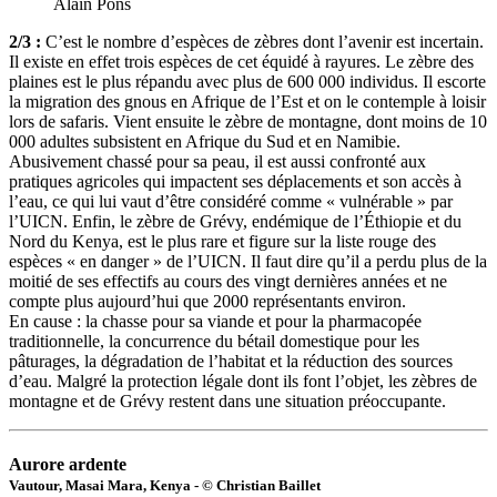
Alain Pons
2/3 :
C’est le nombre d’espèces de zèbres dont l’avenir est incertain.
Il existe en effet trois espèces de cet équidé à rayures. Le zèbre des
plaines est le plus répandu avec plus de 600 000 individus. Il escorte
la migration des gnous en Afrique de l’Est et on le contemple à loisir
lors de safaris. Vient ensuite le zèbre de montagne, dont moins de 10
000 adultes subsistent en Afrique du Sud et en Namibie.
Abusivement chassé pour sa peau, il est aussi confronté aux
pratiques agricoles qui impactent ses déplacements et son accès à
l’eau, ce qui lui vaut d’être considéré comme « vulnérable » par
l’UICN. Enfin, le zèbre de Grévy, endémique de l’Éthiopie et du
Nord du Kenya, est le plus rare et figure sur la liste rouge des
espèces « en danger » de l’UICN. Il faut dire qu’il a perdu plus de la
moitié de ses effectifs au cours des vingt dernières années et ne
compte plus aujourd’hui que 2000 représentants environ.
En cause : la chasse pour sa viande et pour la pharmacopée
traditionnelle, la concurrence du bétail domestique pour les
pâturages, la dégradation de l’habitat et la réduction des sources
d’eau. Malgré la protection légale dont ils font l’objet, les zèbres de
montagne et de Grévy restent dans une situation préoccupante.
Aurore ardente
Vautour, Masai Mara, Kenya - © Christian Baillet