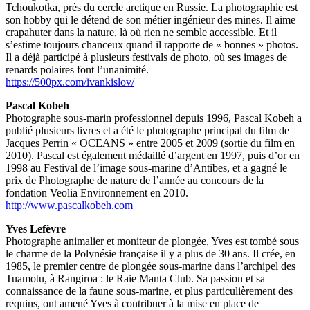
Tchoukotka, près du cercle arctique en Russie. La photographie est
son hobby qui le détend de son métier ingénieur des mines. Il aime
crapahuter dans la nature, là où rien ne semble accessible. Et il
s’estime toujours chanceux quand il rapporte de « bonnes » photos.
Il a déjà participé à plusieurs festivals de photo, où ses images de
renards polaires font l’unanimité.
https://500px.com/ivankislov/
Pascal Kobeh
Photographe sous-marin professionnel depuis 1996, Pascal Kobeh a
publié plusieurs livres et a été le photographe principal du film de
Jacques Perrin « OCEANS » entre 2005 et 2009 (sortie du film en
2010). Pascal est également médaillé d’argent en 1997, puis d’or en
1998 au Festival de l’image sous-marine d’Antibes, et a gagné le
prix de Photographe de nature de l’année au concours de la
fondation Veolia Environnement en 2010.
http://www.pascalkobeh.com
Yves Lefèvre
Photographe animalier et moniteur de plongée, Yves est tombé sous
le charme de la Polynésie française il y a plus de 30 ans. Il crée, en
1985, le premier centre de plongée sous-marine dans l’archipel des
Tuamotu, à Rangiroa : le Raie Manta Club. Sa passion et sa
connaissance de la faune sous-marine, et plus particulièrement des
requins, ont amené Yves à contribuer à la mise en place de