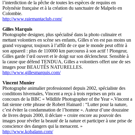
l’interdiction de la pêche de toutes les espèces de requins en
Polynésie française et à la création du sanctuaire de Malpelo en
Colombie.
http://www.raiemantaclub.com/
Gilles Marquis
Photographe designer, plus spécialisé dans la photo culinaire et
mettant volontiers en scène ses enfants, Gilles n’en est pas moins un
grand voyageur, toujours à l’affût de ce que le monde peut offrir à
son appareil : plus de 110000 km parcourus à son actif ! Plongeur,
Gilles garde l’œil ouvert et le doigt sur son déclencheur. Sensible à
la cause que défend TENDUA, Gilles a volontiers offert une de ses
images pour BEAUTÉS NATURELLES.
http://www.gillesmarquis.com/
Vincent Munier
Photographe animalier professionnel depuis 2002, spécialiste des
conditions hivernales, Vincent a reçu à trois reprises un prix au
concours de la BBC « Wildlife Photographer of the Year ».Vincent a
fait sienne cette phrase de Robert Hainard : “Lutter pour la nature,
c’est éviter la condamnation de l’homme ». Auteur d’une douzaine
de livres depuis 2000, il déclare « croire encore au pouvoir des
images pour révéler la beauté de la nature et participer à une prise de
conscience des dangers qui la menacent. »
http://www.kobalann.com/