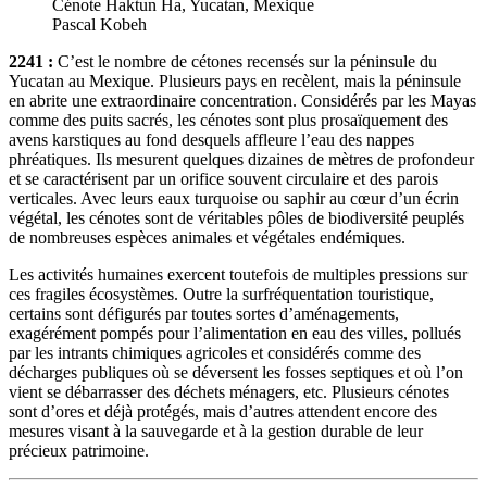
Cénote Haktun Ha, Yucatan, Mexique
Pascal Kobeh
2241 :
C’est le nombre de cétones recensés sur la péninsule du
Yucatan au Mexique. Plusieurs pays en recèlent, mais la péninsule
en abrite une extraordinaire concentration. Considérés par les Mayas
comme des puits sacrés, les cénotes sont plus prosaïquement des
avens karstiques au fond desquels affleure l’eau des nappes
phréatiques. Ils mesurent quelques dizaines de mètres de profondeur
et se caractérisent par un orifice souvent circulaire et des parois
verticales. Avec leurs eaux turquoise ou saphir au cœur d’un écrin
végétal, les cénotes sont de véritables pôles de biodiversité peuplés
de nombreuses espèces animales et végétales endémiques.
Les activités humaines exercent toutefois de multiples pressions sur
ces fragiles écosystèmes. Outre la surfréquentation touristique,
certains sont défigurés par toutes sortes d’aménagements,
exagérément pompés pour l’alimentation en eau des villes, pollués
par les intrants chimiques agricoles et considérés comme des
décharges publiques où se déversent les fosses septiques et où l’on
vient se débarrasser des déchets ménagers, etc. Plusieurs cénotes
sont d’ores et déjà protégés, mais d’autres attendent encore des
mesures visant à la sauvegarde et à la gestion durable de leur
précieux patrimoine.