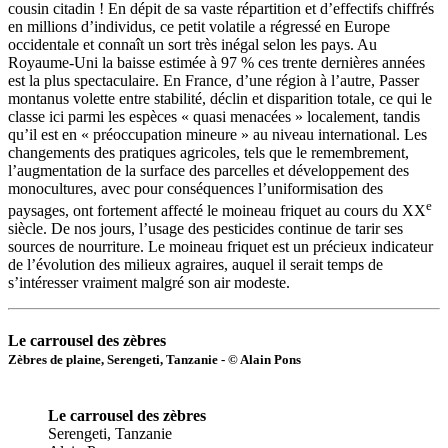
cousin citadin ! En dépit de sa vaste répartition et d’effectifs chiffrés
en millions d’individus, ce petit volatile a régressé en Europe
occidentale et connaît un sort très inégal selon les pays. Au
Royaume-Uni la baisse estimée à 97 % ces trente dernières années
est la plus spectaculaire. En France, d’une région à l’autre, Passer
montanus volette entre stabilité, déclin et disparition totale, ce qui le
classe ici parmi les espèces « quasi menacées » localement, tandis
qu’il est en « préoccupation mineure » au niveau international. Les
changements des pratiques agricoles, tels que le remembrement,
l’augmentation de la surface des parcelles et développement des
monocultures, avec pour conséquences l’uniformisation des
e
paysages, ont fortement affecté le moineau friquet au cours du XX
siècle. De nos jours, l’usage des pesticides continue de tarir ses
sources de nourriture. Le moineau friquet est un précieux indicateur
de l’évolution des milieux agraires, auquel il serait temps de
s’intéresser vraiment malgré son air modeste.
Le carrousel des zèbres
Zèbres de plaine, Serengeti, Tanzanie - © Alain Pons
Le carrousel des zèbres
Serengeti, Tanzanie