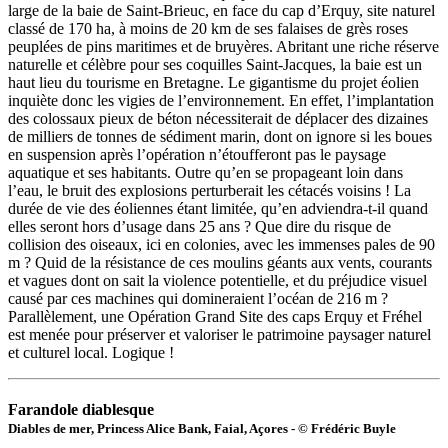
large de la baie de Saint-Brieuc, en face du cap d’Erquy, site naturel
classé de 170 ha, à moins de 20 km de ses falaises de grès roses
peuplées de pins maritimes et de bruyères. Abritant une riche réserve
naturelle et célèbre pour ses coquilles Saint-Jacques, la baie est un
haut lieu du tourisme en Bretagne. Le gigantisme du projet éolien
inquiète donc les vigies de l’environnement. En effet, l’implantation
des colossaux pieux de béton nécessiterait de déplacer des dizaines
de milliers de tonnes de sédiment marin, dont on ignore si les boues
en suspension après l’opération n’étoufferont pas le paysage
aquatique et ses habitants. Outre qu’en se propageant loin dans
l’eau, le bruit des explosions perturberait les cétacés voisins ! La
durée de vie des éoliennes étant limitée, qu’en adviendra-t-il quand
elles seront hors d’usage dans 25 ans ? Que dire du risque de
collision des oiseaux, ici en colonies, avec les immenses pales de 90
m ? Quid de la résistance de ces moulins géants aux vents, courants
et vagues dont on sait la violence potentielle, et du préjudice visuel
causé par ces machines qui domineraient l’océan de 216 m ?
Parallèlement, une Opération Grand Site des caps Erquy et Fréhel
est menée pour préserver et valoriser le patrimoine paysager naturel
et culturel local. Logique !
Farandole diablesque
Diables de mer, Princess Alice Bank, Faial, Açores - © Frédéric Buyle