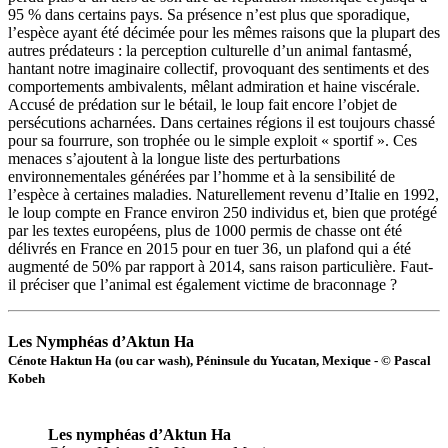
95 % dans certains pays. Sa présence n’est plus que sporadique,
l’espèce ayant été décimée pour les mêmes raisons que la plupart des
autres prédateurs : la perception culturelle d’un animal fantasmé,
hantant notre imaginaire collectif, provoquant des sentiments et des
comportements ambivalents, mêlant admiration et haine viscérale.
Accusé de prédation sur le bétail, le loup fait encore l’objet de
persécutions acharnées. Dans certaines régions il est toujours chassé
pour sa fourrure, son trophée ou le simple exploit « sportif ». Ces
menaces s’ajoutent à la longue liste des perturbations
environnementales générées par l’homme et à la sensibilité de
l’espèce à certaines maladies. Naturellement revenu d’Italie en 1992,
le loup compte en France environ 250 individus et, bien que protégé
par les textes européens, plus de 1000 permis de chasse ont été
délivrés en France en 2015 pour en tuer 36, un plafond qui a été
augmenté de 50% par rapport à 2014, sans raison particulière. Faut-
il préciser que l’animal est également victime de braconnage ?
Les Nymphéas d’Aktun Ha
Cénote Haktun Ha (ou car wash), Péninsule du Yucatan, Mexique - © Pascal
Kobeh
Les nymphéas d’Aktun Ha