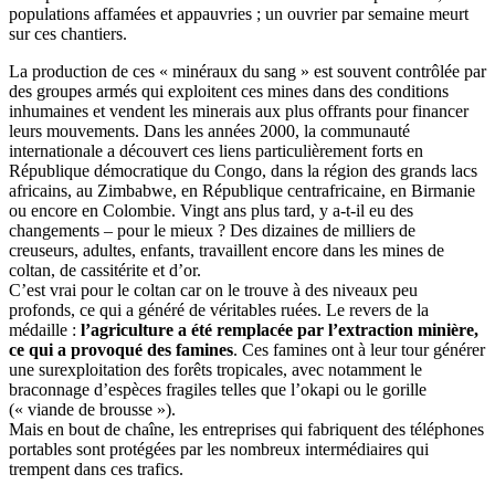
populations affamées et appauvries ; un ouvrier par semaine meurt
sur ces chantiers.
La production de ces « minéraux du sang » est souvent contrôlée par
des groupes armés qui exploitent ces mines dans des conditions
inhumaines et vendent les minerais aux plus offrants pour financer
leurs mouvements. Dans les années 2000, la communauté
internationale a découvert ces liens particulièrement forts en
République démocratique du Congo, dans la région des grands lacs
africains, au Zimbabwe, en République centrafricaine, en Birmanie
ou encore en Colombie. Vingt ans plus tard, y a-t-il eu des
changements – pour le mieux ? Des dizaines de milliers de
creuseurs, adultes, enfants, travaillent encore dans les mines de
coltan, de cassitérite et d’or.
C’est vrai pour le coltan car on le trouve à des niveaux peu
profonds, ce qui a généré de véritables ruées. Le revers de la
médaille :
l’agriculture a été remplacée par l’extraction minière,
ce qui a provoqué des famines
. Ces famines ont à leur tour générer
une surexploitation des forêts tropicales, avec notamment le
braconnage d’espèces fragiles telles que l’okapi ou le gorille
(« viande de brousse »).
Mais en bout de chaîne, les entreprises qui fabriquent des téléphones
portables sont protégées par les nombreux intermédiaires qui
trempent dans ces trafics.