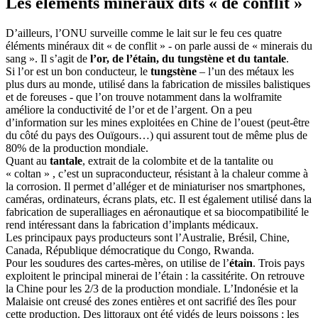
Les éléments minéraux dits « de conflit »
D’ailleurs, l’ONU surveille comme le lait sur le feu ces quatre
éléments minéraux dit « de conflit » - on parle aussi de « minerais du
sang ». Il s’agit de
l’or, de l’étain, du tungstène et du tantale
.
Si l’or est un bon conducteur, le
tungstène
– l’un des métaux les
plus durs au monde, utilisé dans la fabrication de missiles balistiques
et de foreuses - que l’on trouve notamment dans la wolframite
améliore la conductivité de l’or et de l’argent. On a peu
d’information sur les mines exploitées en Chine de l’ouest (peut-être
du côté du pays des Ouïgours…) qui assurent tout de même plus de
80% de la production mondiale.
Quant au
tantale
, extrait de la colombite et de la tantalite ou
« coltan » , c’est un supraconducteur, résistant à la chaleur comme à
la corrosion. Il permet d’alléger et de miniaturiser nos smartphones,
caméras, ordinateurs, écrans plats, etc. Il est également utilisé dans la
fabrication de superalliages en aéronautique et sa biocompatibilité le
rend intéressant dans la fabrication d’implants médicaux.
Les principaux pays producteurs sont l’Australie, Brésil, Chine,
Canada, République démocratique du Congo, Rwanda.
Pour les soudures des cartes-mères, on utilise de l’
étain
. Trois pays
exploitent le principal minerai de l’étain : la cassitérite. On retrouve
la Chine pour les 2/3 de la production mondiale. L’Indonésie et la
Malaisie ont creusé des zones entières et ont sacrifié des îles pour
cette production. Des littoraux ont été vidés de leurs poissons ; les