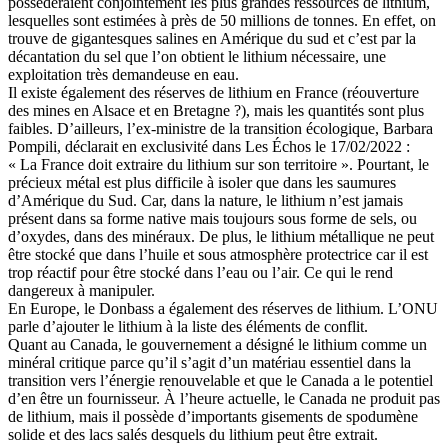
posséderaient conjointement les plus grandes ressources de lithium,
lesquelles sont estimées à près de 50 millions de tonnes. En effet, on
trouve de gigantesques salines en Amérique du sud et c’est par la
décantation du sel que l’on obtient le lithium nécessaire, une
exploitation très demandeuse en eau.
Il existe également des réserves de lithium en France (réouverture
des mines en Alsace et en Bretagne ?), mais les quantités sont plus
faibles. D’ailleurs, l’ex-ministre de la transition écologique, Barbara
Pompili, déclarait en exclusivité dans Les Échos le 17/02/2022 :
« La France doit extraire du lithium sur son territoire ». Pourtant, le
précieux métal est plus difficile à isoler que dans les saumures
d’Amérique du Sud. Car, dans la nature, le lithium n’est jamais
présent dans sa forme native mais toujours sous forme de sels, ou
d’oxydes, dans des minéraux. De plus, le lithium métallique ne peut
être stocké que dans l’huile et sous atmosphère protectrice car il est
trop réactif pour être stocké dans l’eau ou l’air. Ce qui le rend
dangereux à manipuler.
En Europe, le Donbass a également des réserves de lithium. L’ONU
parle d’ajouter le lithium à la liste des éléments de conflit.
Quant au Canada, le gouvernement a désigné le lithium comme un
minéral critique parce qu’il s’agit d’un matériau essentiel dans la
transition vers l’énergie renouvelable et que le Canada a le potentiel
d’en être un fournisseur. À l’heure actuelle, le Canada ne produit pas
de lithium, mais il possède d’importants gisements de spodumène
solide et des lacs salés desquels du lithium peut être extrait.