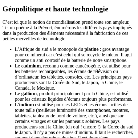
Géopolitique et haute technologie
C’est ici que la notion de mondialisation prend toute son ampleur.
Tel un poème à la Prévert, énumérons les différents pays impliqués
dans la production des éléments nécessaire à la fabrication de ces
petites merveilles de technologie.
L’Afrique du sud a le monopole du
platine
: gros avantage
pour ce minerai car c’est celui qui se recycle le mieux. Il agit
comme un anti-corrosif de la batterie de notre smartphone.
Le
cadmium
, reconnu comme cancérogène, est utilisé pour
les batteries rechargeables, les écrans de télévision ou
d’ordinateur, les tablettes, consoles, etc. Les principaux pays
producteurs sont la Corée du Sud, le Japon, la Chine, le
Canada, le Mexique.
Le
gallium
, produit principalement par la Chine, est utilisé
pour les cristaux liquides d’écrans toujours plus performants.
L’
indium
est utilisé pour les LEDs et les écrans tactiles de
toute taille (meilleure luminosité des smartphones, montres,
tablettes, tableaux de bord de voiture, etc.), ainsi que sur
certains vitrages et sur les panneaux solaires. Les pays
producteurs sont la Chine (eh oui ! encore !), la Corée du sud,
le Japon. Il n’y a pas de mines d’indium. Il faut le rechercher,
souvent dans des mines de zinc. Il est donc cher.