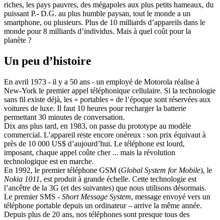
riches, les pays pauvres, des mégapoles aux plus petits hameaux, du
puissant P.- D.G. au plus humble paysan, tout le monde a un
smartphone, ou plusieurs. Plus de 10 milliards d’appareils dans le
monde pour 8 milliards d’individus. Mais à quel coût pour la
planète ?
Un peu d’histoire
En avril 1973 - il y a 50 ans - un employé de Motorola réalise à
New-York le premier appel téléphonique cellulaire. Si la technologie
sans fil existe déjà, les « portables » de l’époque sont réservées aux
voitures de luxe. Il faut 10 heures pour recharger la batterie
permettant 30 minutes de conversation.
Dix ans plus tard, en 1983, on passe du prototype au modèle
commercial. L’appareil reste encore onéreux : son prix équivaut à
près de 10 000 US$ d’aujourd’hui. Le téléphone est lourd,
imposant, chaque appel coûte cher ... mais la révolution
technologique est en marche.
En 1992, le premier téléphone GSM (
Global System for Mobile
), le
Nokia 1011
, est produit à grande échelle. Cette technologie est
l’ancêtre de la 3G (et des suivantes) que nous utilisons désormais.
Le premier SMS -
Short Message System
, message envoyé vers un
téléphone portable depuis un ordinateur – arrive la même année.
Depuis plus de 20 ans, nos téléphones sont presque tous des