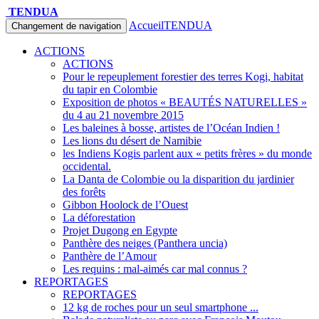
TENDUA
Accueil
TENDUA
Changement de navigation
ACTIONS
ACTIONS
Pour le repeuplement forestier des terres Kogi, habitat
du tapir en Colombie
Exposition de photos « BEAUTÉS NATURELLES »
du 4 au 21 novembre 2015
Les baleines à bosse, artistes de l’Océan Indien !
Les lions du désert de Namibie
les Indiens Kogis parlent aux « petits frères » du monde
occidental.
La Danta de Colombie ou la disparition du jardinier
des forêts
Gibbon Hoolock de l’Ouest
La déforestation
Projet Dugong en Egypte
Panthère des neiges (Panthera uncia)
Panthère de l’Amour
Les requins : mal-aimés car mal connus ?
REPORTAGES
REPORTAGES
12 kg de roches pour un seul smartphone ...