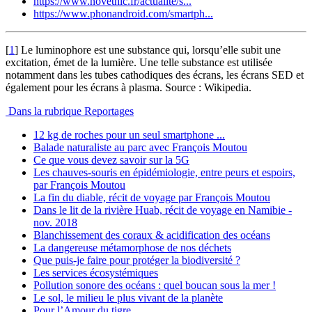
https://www.novethic.fr/actualite/s...
https://www.phonandroid.com/smartph...
[
1
]
Le luminophore est une substance qui, lorsqu’elle subit une
excitation, émet de la lumière. Une telle substance est utilisée
notamment dans les tubes cathodiques des écrans, les écrans SED et
également pour les écrans à plasma. Source : Wikipedia.
Dans la rubrique Reportages
12 kg de roches pour un seul smartphone ...
Balade naturaliste au parc avec François Moutou
Ce que vous devez savoir sur la 5G
Les chauves-souris en épidémiologie, entre peurs et espoirs,
par François Moutou
La fin du diable, récit de voyage par François Moutou
Dans le lit de la rivière Huab, récit de voyage en Namibie -
nov. 2018
Blanchissement des coraux & acidification des océans
La dangereuse métamorphose de nos déchets
Que puis-je faire pour protéger la biodiversité ?
Les services écosystémiques
Pollution sonore des océans : quel boucan sous la mer !
Le sol, le milieu le plus vivant de la planète
Pour l’Amour du tigre