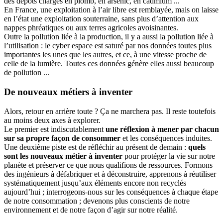
des dépôts chargés en plomb, en arsenic, en cadmium ...
En France, une exploitation à l’air libre est remblayée, mais on laisse
en l’état une exploitation souterraine, sans plus d’attention aux
nappes phréatiques ou aux terres agricoles avoisinantes.
Outre la pollution liée à la production, il y a aussi la pollution liée à
l’utilisation : le cyber espace est saturé par nos données toutes plus
importantes les unes que les autres, et ce, à une vitesse proche de
celle de la lumière. Toutes ces données génère elles aussi beaucoup
de pollution ...
De nouveaux métiers à inventer
Alors, retour en arrière toute ? Ça ne marchera pas. Il reste toutefois
au moins deux axes à explorer.
Le premier est indiscutablement
une réflexion à mener par chacun
sur sa propre façon de consommer
et les conséquences induites.
Une deuxième piste est de réfléchir au présent de demain :
quels
sont les nouveaux métier à inventer
pour protéger la vie sur notre
planète et préserver ce que nous qualifions de ressources. Formons
des ingénieurs à défabriquer et à déconstruire, apprenons à réutiliser
systématiquement jusqu’aux éléments encore non recyclés
aujourd’hui ; interrogeons-nous sur les conséquences à chaque étape
de notre consommation ; devenons plus conscients de notre
environnement et de notre façon d’agir sur notre réalité.