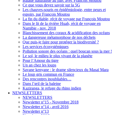
Balade naturaliste au parc avec François Moutou
Ce que vous devez savoir sur la 5G
Les chauves-souris en épidémiologie, entre peurs et
espoirs, par François Moutou
La fin du diable, récit de voyage par François Moutou
Dans le lit de la rivière Huab, récit de voyage en
Namibie - nov. 2018
Blanchissement des coraux & acidification des océans
La dangereuse métamorphose de nos déchets
Que puis-je faire pour protéger la biodiversité ?
Les services écosystémiques
Pollution sonore des océans : quel boucan sous la mer !
Le sol, le milieu le plus vivant de la planète
Pour l’Amour du tigre
Un an chez les loups
Savane kenyane : le drame silencieux du Masaï Mara
Le loup gris commun en France
Des rencontres inoubliables…
Dans l’œil de la baleine
Kaziranga, le refuge du rhino indien
NEWSLETTERS
NEWSLETTERS
Newsletter n°15 - Novembre 2018
Newsletter n°14 - avril 2016
Newsletter n°13