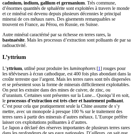
cadmium, indium, gallium et germanium
. Très commune,
d’énormes quantités de sphalérite sont exploitées à travers le monde
et ce minéral est devenu depuis plusieurs décennies le principal
minerai de ces métaux rares. Des gisements remarquables se
trouvent en France, au Pérou, en Russie, en Suisse.
Autre minéral caractérisé par sa richesse en terres rares, la
bastnaésite
. Mais les processus d’extraction sont polluants de par sa
radioactivité.
L’yttrium
L’
yttrium
, utilisé pour produire les
luminophores
[
1
]
rouges pour
les téléviseurs à écran cathodique, est 400 fois plus abondant dans la
croûte terrestre que l’argent. Mais les terres rares sont très dispersées
et se présentent sous la forme de minerais difficilement exploitables.
On peut les extraire dans des mines de cuivre, de zinc, ou
d’uranium. Certaines sont présentes sur la Lune... Quoiqu’il en soit,
le
processus d’extraction est très cher et hautement polluant
.
C’est pour cela que pratiquement seule la Chine assume de s’y
mettre, avec un monopole à presque 100 % sur le traitement des
terres rares à partir des minerais d’autres métaux. L’Europe préfère
laisser ces exploitations polluantes à d’autres.
Le Japon a déclaré des réserves importantes de plusieurs terres rares
dans les profondeurs de ses eaux nationales. D’ailleurs, on sait que