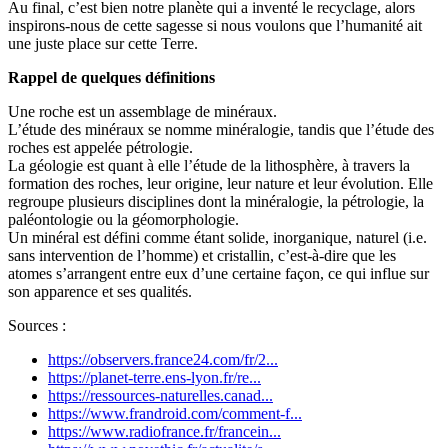
Au final, c’est bien notre planète qui a inventé le recyclage, alors
inspirons-nous de cette sagesse si nous voulons que l’humanité ait
une juste place sur cette Terre.
Rappel de quelques définitions
Une roche est un assemblage de minéraux.
L’étude des minéraux se nomme minéralogie, tandis que l’étude des
roches est appelée pétrologie.
La géologie est quant à elle l’étude de la lithosphère, à travers la
formation des roches, leur origine, leur nature et leur évolution. Elle
regroupe plusieurs disciplines dont la minéralogie, la pétrologie, la
paléontologie ou la géomorphologie.
Un minéral est défini comme étant solide, inorganique, naturel (i.e.
sans intervention de l’homme) et cristallin, c’est-à-dire que les
atomes s’arrangent entre eux d’une certaine façon, ce qui influe sur
son apparence et ses qualités.
Sources :
https://observers.france24.com/fr/2...
https://planet-terre.ens-lyon.fr/re...
https://ressources-naturelles.canad...
https://www.frandroid.com/comment-f...
https://www.radiofrance.fr/francein...