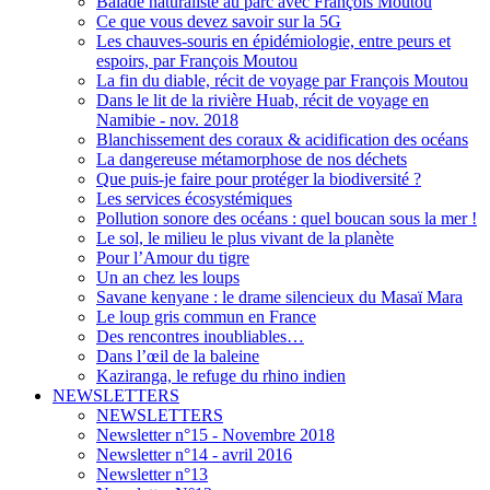
Balade naturaliste au parc avec François Moutou
Ce que vous devez savoir sur la 5G
Les chauves-souris en épidémiologie, entre peurs et
espoirs, par François Moutou
La fin du diable, récit de voyage par François Moutou
Dans le lit de la rivière Huab, récit de voyage en
Namibie - nov. 2018
Blanchissement des coraux & acidification des océans
La dangereuse métamorphose de nos déchets
Que puis-je faire pour protéger la biodiversité ?
Les services écosystémiques
Pollution sonore des océans : quel boucan sous la mer !
Le sol, le milieu le plus vivant de la planète
Pour l’Amour du tigre
Un an chez les loups
Savane kenyane : le drame silencieux du Masaï Mara
Le loup gris commun en France
Des rencontres inoubliables…
Dans l’œil de la baleine
Kaziranga, le refuge du rhino indien
NEWSLETTERS
NEWSLETTERS
Newsletter n°15 - Novembre 2018
Newsletter n°14 - avril 2016
Newsletter n°13