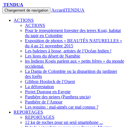
TENDUA
Accueil
TENDUA
Changement de navigation
ACTIONS
ACTIONS
Pour le repeuplement forestier des terres Kogi, habitat
du tapir en Colombie
Exposition de photos « BEAUTÉS NATURELLES »
du 4 au 21 novembre 2015
Les baleines à bosse, artistes de l’Océan Indien !
Les lions du désert de Namibie
les Indiens Kogis parlent aux « petits frères » du monde
occidental.
La Danta de Colombie ou la disparition du jardinier
des forêts
Gibbon Hoolock de l’Ouest
La déforestation
Projet Dugong en Egypte
Panthère des neiges (Panthera uncia)
Panthère de l’Amour
Les requins : mal-aimés car mal connus ?
REPORTAGES
REPORTAGES
12 kg de roches pour un seul smartphone ...