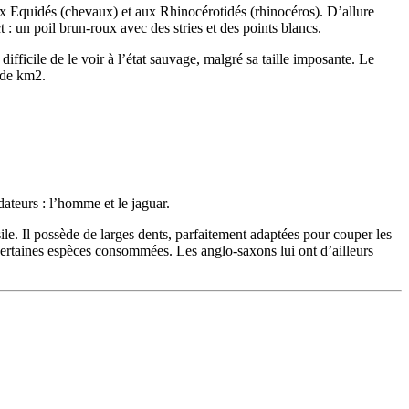
ux Equidés (chevaux) et aux Rhinocérotidés (rhinocéros). D’allure
t : un poil brun-roux avec des stries et des points blancs.
fficile de le voir à l’état sauvage, malgré sa taille imposante. Le
e de km2.
édateurs : l’homme et le jaguar.
nsile. Il possède de larges dents, parfaitement adaptées pour couper les
e certaines espèces consommées. Les anglo-saxons lui ont d’ailleurs