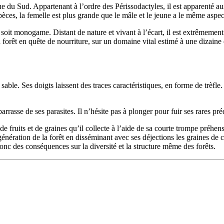
e du Sud. Appartenant à l’ordre des Périssodactyles, il est apparenté a
spèces, la femelle est plus grande que le mâle et le jeune a le même aspec
it monogame. Distant de nature et vivant à l’écart, il est extrêmement di
a forêt en quête de nourriture, sur un domaine vital estimé à une dizain
able. Ses doigts laissent des traces caractéristiques, en forme de trèfle.
barrasse de ses parasites. Il n’hésite pas à plonger pour fuir ses rares pr
, de fruits et de graines qu’il collecte à l’aide de sa courte trompe préhe
 régénération de la forêt en disséminant avec ses déjections les graines d
donc des conséquences sur la diversité et la structure même des forêts.