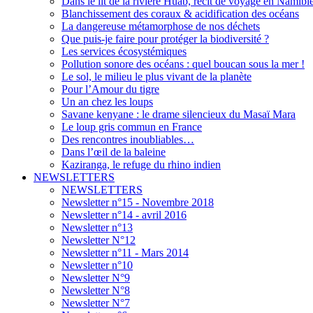
Dans le lit de la rivière Huab, récit de voyage en Namibi
Blanchissement des coraux & acidification des océans
La dangereuse métamorphose de nos déchets
Que puis-je faire pour protéger la biodiversité ?
Les services écosystémiques
Pollution sonore des océans : quel boucan sous la mer !
Le sol, le milieu le plus vivant de la planète
Pour l’Amour du tigre
Un an chez les loups
Savane kenyane : le drame silencieux du Masaï Mara
Le loup gris commun en France
Des rencontres inoubliables…
Dans l’œil de la baleine
Kaziranga, le refuge du rhino indien
NEWSLETTERS
NEWSLETTERS
Newsletter n°15 - Novembre 2018
Newsletter n°14 - avril 2016
Newsletter n°13
Newsletter N°12
Newsletter n°11 - Mars 2014
Newsletter n°10
Newsletter N°9
Newsletter N°8
Newsletter N°7