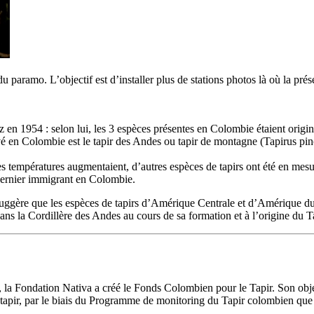
paramo. L’objectif est d’installer plus de stations photos là où la prés
itz en 1954 : selon lui, les 3 espèces présentes en Colombie étaient or
é en Colombie est le tapir des Andes ou tapir de montagne (Tapirus pinc
les températures augmentaient, d’autres espèces de tapirs ont été en mes
 dernier immigrant en Colombie.
uggère que les espèces de tapirs d’Amérique Centrale et d’Amérique du S
s la Cordillère des Andes au cours de sa formation et à l’origine du Tapi
 la Fondation Nativa a créé le Fonds Colombien pour le Tapir. Son objec
u tapir, par le biais du Programme de monitoring du Tapir colombien qu