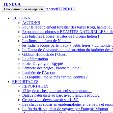
TENDUA
Accueil
TENDUA
Changement de navigation
ACTIONS
ACTIONS
Pour le repeuplement forestier des terres Kogi, habitat d
Exposition de photos « BEAUTÉS NATURELLES » du 
Les baleines à bosse, artistes de l’Océan Indien !
Les lions du désert de Namibie
les Indiens Kogis parlent aux « petits frères » du monde o
La Danta de Colombie ou la disparition du jardinier des f
Gibbon Hoolock de l’Ouest
La déforestation
Projet Dugong en Egypte
Panthère des neiges (Panthera uncia)
Panthère de l’Amour
Les requins : mal-aimés car mal connus ?
REPORTAGES
REPORTAGES
12 kg de roches pour un seul smartphone ...
Balade naturaliste au parc avec François Moutou
Ce que vous devez savoir sur la 5G
Les chauves-souris en épidémiologie, entre peurs et espo
La fin du diable, récit de voyage par François Moutou