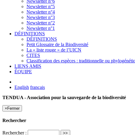
Newsletter n°6
Newsletter n°5
Newsletter n°4
Newsletter n°3
Newsletter n°2
Newsletter n°1
DÉFINITIONS
DÉFINITIONS
Petit Glossaire de la Biodiversité
La « liste rouge » de l’UICN
CITES
Classification des espèces : traditionnelle ou phylogénéti
LIENS AMIS
ÉQUIPE
English
français
TENDUA - Association pour la sauvegarde de la biodiversité
×
Fermer
Rechercher
Rechercher :